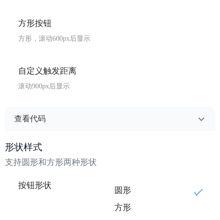
方形按钮
方形，滚动600px后显示
自定义触发距离
滚动900px后显示
查看代码
模板 - 默认按钮
复制
形状样式
<wd-backtop :scroll-top="scrollTop" />
支持圆形和方形两种形状
模板 - 方形按钮
复制
按钮形状
圆形
<wd-backtop
方形
  :scroll-top="scrollTop"