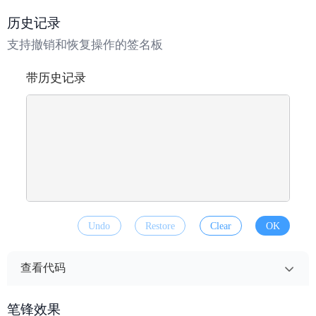
模板 - 基础签名板
复制
历史记录
<wd-signature
支持撤销和恢复操作的签名板
  :export-scale="2"
  background-color="#ffffff"
带历史记录
  @confirm="handleBasicConfirm"
  @clear="handleBasicClear"
/>
脚本 - 基本用法
复制
import type { SignatureResult } from '@/wd/compone
nts/wd-signature/wd-signature.vue'
Undo
Restore
Clear
OK
// 基础签名确认处理
const handleBasicConfirm = (result: SignatureResul
t) => {
查看代码
  if (result.success) {
    uni.previewImage({
模板 - 历史记录
复制
      urls: [result.tempFilePath]
笔锋效果