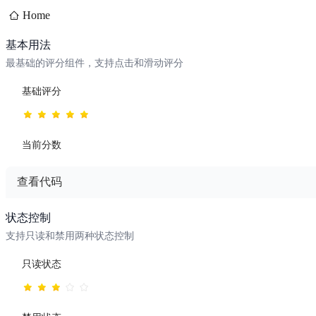
Home
基本用法
最基础的评分组件，支持点击和滑动评分
基础评分
当前分数
查看代码
模板 - 基本用法
状态控制
支持只读和禁用两种状态控制
<wd-rate v-model="basicValue" @change="handleBasicChange" />
脚本 - 基本用法
只读状态
import { ref } from 'vue'
const basicValue = ref(5)