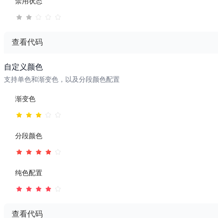
禁用状态
const handleBasicChange = ({ value }) => {
  console.log('评分变化：', value)
}
查看代码
模板 - 状态控制
自定义颜色
支持单色和渐变色，以及分段颜色配置
<!-- 只读状态 -->
<wd-rate v-model="readonlyValue" readonly />
渐变色
<!-- 禁用状态 -->
<wd-rate v-model="disabledValue" disabled />
脚本 - 状态控制
分段颜色
import { ref } from 'vue'
const readonlyValue = ref(3)
纯色配置
const disabledValue = ref(2)
查看代码