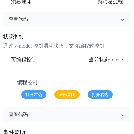
享
消息通知
新消息提醒
      <view class="button bg-blue-500" @click="han
dleBasicAction('查看')">
        <wd-text text="查看" />
查看代码
      </view>
      <view class="button bg-orange-500" @click="h
模板 - 左右滑动
复制
状态控制
andleBasicAction('编辑')">
        <wd-text text="编辑" />
<wd-swipe-action>
通过 v-model 控制滑动状态，支持编程式控制
      </view>
  <!-- 左侧操作按钮 -->
      <view class="button bg-red-500" @click="hand
  <template #left>
2
可编程控制
当前状态: close
leBasicAction('删除')">
    <view class="action">
        <wd-text text="删除" />
      <view class="button bg-blue-500" @click="han
      </view>
dleLeftAction('标记')">
编程控制
    </view>
        <wd-text text="标记" />
  </template>
      </view>
打开左边
全部关闭
打开右边
</wd-swipe-action>
      <view class="button bg-green-500" @click="ha
ndleLeftAction('置顶')">
脚本 - 基本用法
复制
        <wd-text text="置顶" />
查看代码
      </view>
import { useToast } from '@/wd'
    </view>
模板 - 状态控制
复制
import { ref } from 'vue'
  </template>
事件监听