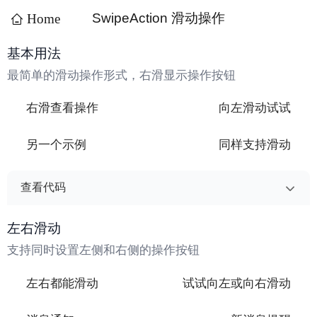
SwipeAction 滑动操作
Home
基本用法
最简单的滑动操作形式，右滑显示操作按钮
右滑查看操作
向左滑动试试
另一个示例
同样支持滑动
查看代码
模板 - 基本用法
复制
左右滑动
<wd-swipe-action>
支持同时设置左侧和右侧的操作按钮
  <wd-cell title="右滑查看操作" value="向左滑动试试" 
/>
顶
左右都能滑动
试试向左或向右滑动
  <template #right>
    <view class="action">