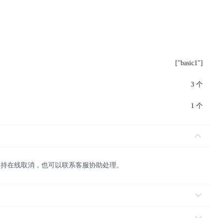
["basic1"]
3 个
1 个
支持在线取消，也可以联系客服协助处理。