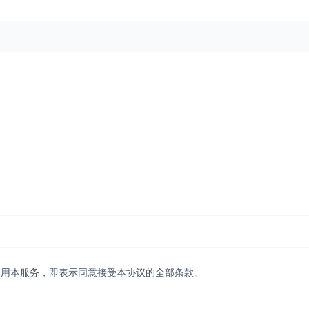
以通过接口或者商户平台向微信支付发起退款申请。退款处理时间通常为1
号，微信关注联华华商公众号，我们的工作人员会尽快帮您处理。
>
使用本服务，即表示同意接受本协议的全部条款。