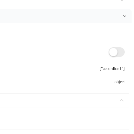
-3个工作日。
复制
["accordion1"]
object
复制