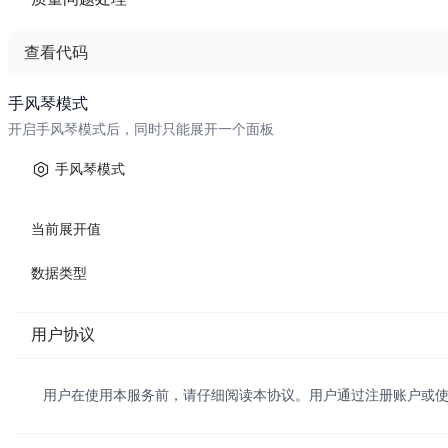
一般情况下，卖家只能向商户申请退款，商户确认可以退款后，可
查看代码
将收到的有质量问题的商品照片或者订单截图上传到微信公众账
模板 - 基本用法
手风琴模式
开启手风琴模式后，同时只能展开一个面板
<wd-collapse v-model="basicValue" @change="handleBasicChange"
  <wd-collapse-item
    v-for="item in basicItems"
手风琴模式
    :key="item.name"
    :title="item.title"
    :name="item.name"
当前展开值
  >
    <view class="p-3 text-sm text-gray-600 leading-relaxed">
数据类型
      {{ item.content }}
    </view>
  </wd-collapse-item>
用户协议
</wd-collapse>
脚本 - 基本用法
用户在使用本服务前，请仔细阅读本协议。用户通过注册账户或
import { ref } from 'vue'